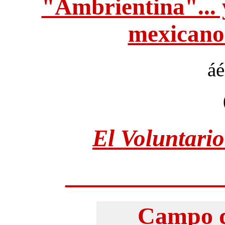
"Ambrientina"... 
mexicanos
áé
El Voluntario
_____________
Campo d